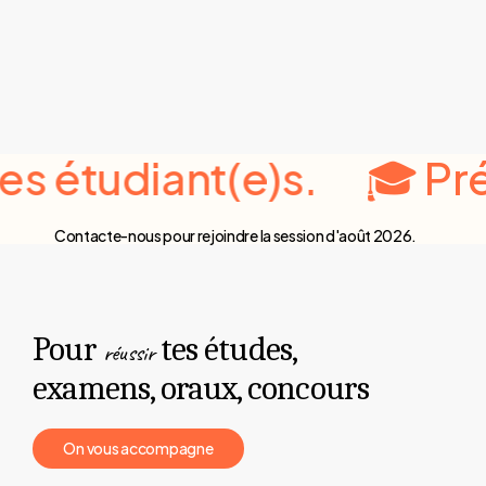
udiant(e)s.
🎓 Prépare 
C
o
n
t
a
c
t
e
-
n
o
u
s
p
o
u
r
r
e
j
o
i
n
d
r
e
l
a
s
e
s
s
i
o
n
d
'
a
o
û
t
2
0
2
6
.
Pour
tes études,
réussir
examens, oraux, concours
O
n
v
o
u
s
a
c
c
o
m
p
a
g
n
e