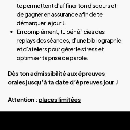
te permettent d’affiner ton discours et
de gagner en assurance afin de te
démarquer le jour J.
En complément, tu bénéficies des
replays des séances, d’une bibliographie
et d’ateliers pour gérer le stress et
optimiser ta prise de parole.
Dès ton
admissibilité aux épreuves
orales jusqu’à
ta date d’
épreuves jour J
Attention :
places limitées